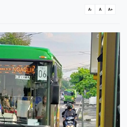
A-
A
A+