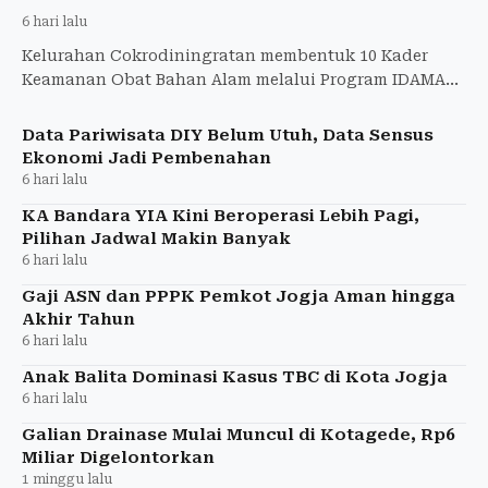
6 hari lalu
Kelurahan Cokrodiningratan membentuk 10 Kader
Keamanan Obat Bahan Alam melalui Program IDAMAN
BPOM untuk mengedukasi masyarakat memilih jamu
aman.
Data Pariwisata DIY Belum Utuh, Data Sensus
Ekonomi Jadi Pembenahan
6 hari lalu
KA Bandara YIA Kini Beroperasi Lebih Pagi,
Pilihan Jadwal Makin Banyak
6 hari lalu
Gaji ASN dan PPPK Pemkot Jogja Aman hingga
Akhir Tahun
6 hari lalu
Anak Balita Dominasi Kasus TBC di Kota Jogja
6 hari lalu
Galian Drainase Mulai Muncul di Kotagede, Rp6
Miliar Digelontorkan
1 minggu lalu