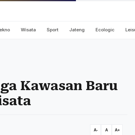
ekno
Wisata
Sport
Jateng
Ecologic
Leis
iga Kawasan Baru
isata
A-
A
A+