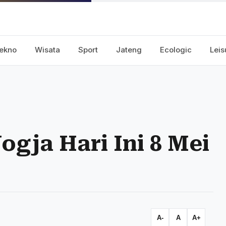
ekno
Wisata
Sport
Jateng
Ecologic
Leis
gja Hari Ini 8 Mei
A-
A
A+