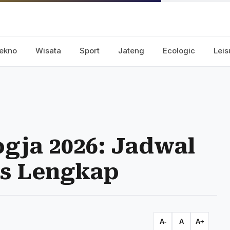
ekno
Wisata
Sport
Jateng
Ecologic
Leis
gja 2026: Jadwal
ss Lengkap
A-
A
A+