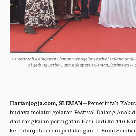
Pemerintah Kabupaten Sleman menggelar Festival Dalang Anak
di gedung Serba Guna Kabupaten Sleman./Istimewa -- 
Harianjogja.com, SLEMAN
—Pemerintah Kabupa
budaya melalui gelaran Festival Dalang Anak d
dari rangkaian peringatan Hari Jadi ke-110 Ka
keberlanjutan seni pedalangan di Bumi Semba