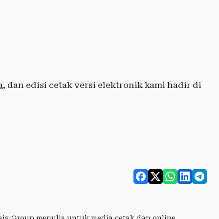
a
, dan edisi cetak versi elektronik kami hadir di
esia Group menulis untuk media cetak dan online