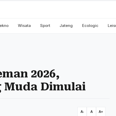
ekno
Wisata
Sport
Jateng
Ecologic
Leis
eman 2026,
g Muda Dimulai
A-
A
A+