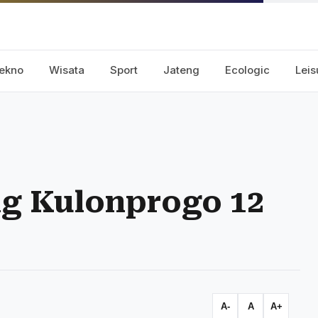
ekno
Wisata
Sport
Jateng
Ecologic
Leis
ng Kulonprogo 12
A-
A
A+