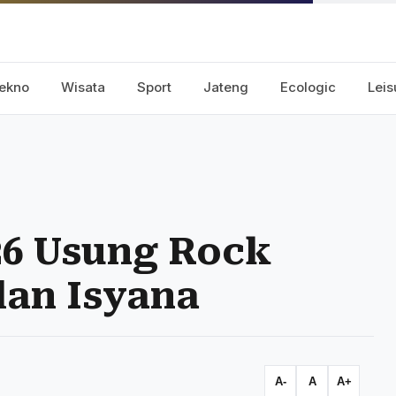
ekno
Wisata
Sport
Jateng
Ecologic
Leis
26 Usung Rock
dan Isyana
A-
A
A+