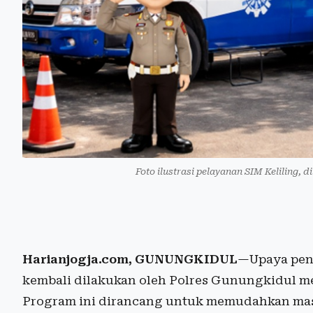
Foto ilustrasi pelayanan SIM Keliling, d
Harianjogja.com, GUNUNGKIDUL
—Upaya peni
kembali dilakukan oleh Polres Gunungkidul mel
Program ini dirancang untuk memudahkan mas