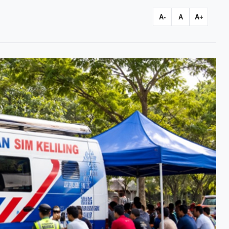
A-
A
A+