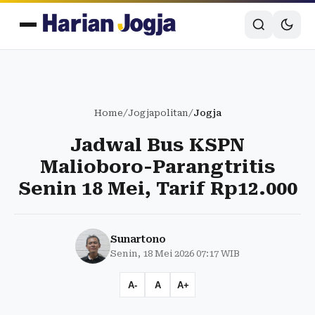
Home
/
Jogjapolitan
/
Jogja
Jadwal Bus KSPN
Malioboro-Parangtritis
Senin 18 Mei, Tarif Rp12.000
Sunartono
Senin, 18 Mei 2026 07:17 WIB
A-
A
A+