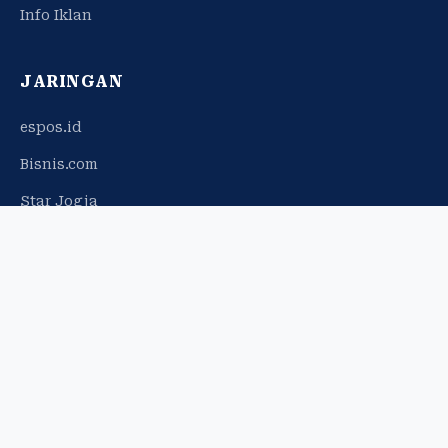
Info Iklan
JARINGAN
espos.id
Bisnis.com
Star Jogja
© 2026 Harian Jogja. Hak cipta dilindungi.