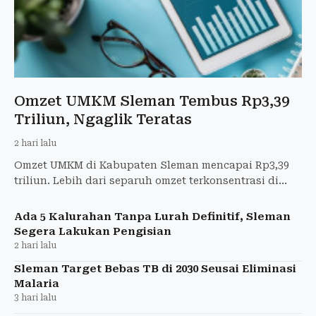
Omzet UMKM Sleman Tembus Rp3,39
Triliun, Ngaglik Teratas
2 hari lalu
Omzet UMKM di Kabupaten Sleman mencapai Rp3,39
triliun. Lebih dari separuh omzet terkonsentrasi di
lima kapanewon, dengan Ngaglik menjadi
penyumbang terbesar.
Ada 5 Kalurahan Tanpa Lurah Definitif, Sleman
Segera Lakukan Pengisian
2 hari lalu
Sleman Target Bebas TB di 2030 Seusai Eliminasi
Malaria
3 hari lalu