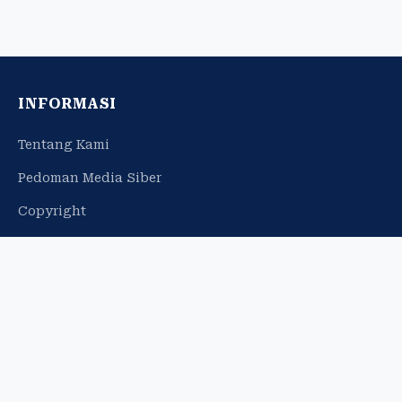
INFORMASI
Tentang Kami
Pedoman Media Siber
Copyright
Profil Perusahaan
Iklan Web Banner
Info Iklan
JARINGAN