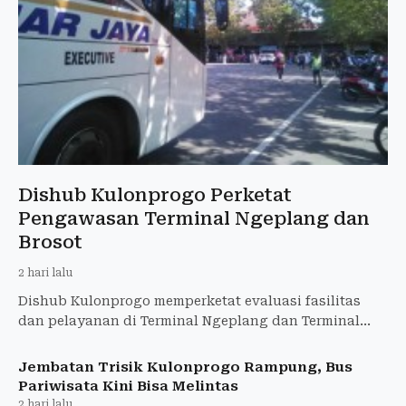
Dishub Kulonprogo Perketat
Pengawasan Terminal Ngeplang dan
Brosot
2 hari lalu
Dishub Kulonprogo memperketat evaluasi fasilitas
dan pelayanan di Terminal Ngeplang dan Terminal
Brosot untuk meningkatkan kenyamanan pengguna
transportasi umum
Jembatan Trisik Kulonprogo Rampung, Bus
Pariwisata Kini Bisa Melintas
2 hari lalu