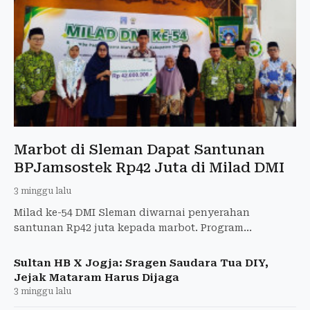
Marbot di Sleman Dapat Santunan
BPJamsostek Rp42 Juta di Milad DMI
3 minggu lalu
Milad ke-54 DMI Sleman diwarnai penyerahan
santunan Rp42 juta kepada marbot. Program
perlindungan ini hasil kolaborasi BPJamsostek,
Baznas, BSI, dan Pemkab Slem
Sultan HB X Jogja: Sragen Saudara Tua DIY,
Jejak Mataram Harus Dijaga
3 minggu lalu