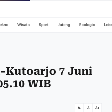
ekno
Wisata
Sport
Jateng
Ecologic
Leis
-Kutoarjo 7 Juni
05.10 WIB
A-
A
A+