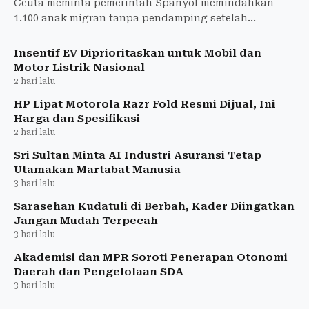
Ceuta meminta pemerintah Spanyol memindahkan
1.100 anak migran tanpa pendamping setelah
gelombang 72.000 migran membuat penampungan
penuh.
Insentif EV Diprioritaskan untuk Mobil dan
Motor Listrik Nasional
2 hari lalu
HP Lipat Motorola Razr Fold Resmi Dijual, Ini
Harga dan Spesifikasi
2 hari lalu
Sri Sultan Minta AI Industri Asuransi Tetap
Utamakan Martabat Manusia
3 hari lalu
Sarasehan Kudatuli di Berbah, Kader Diingatkan
Jangan Mudah Terpecah
3 hari lalu
Akademisi dan MPR Soroti Penerapan Otonomi
Daerah dan Pengelolaan SDA
3 hari lalu