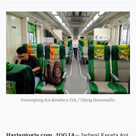
Penumpang KA Bandara YIA./ Ujang Hasanudin.
Harianjogja.com, JOGJA
—Jadwal Kereta Api