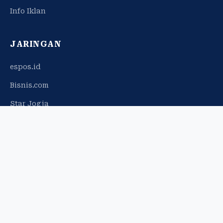
Info Iklan
JARINGAN
espos.id
Bisnis.com
Star Jogja