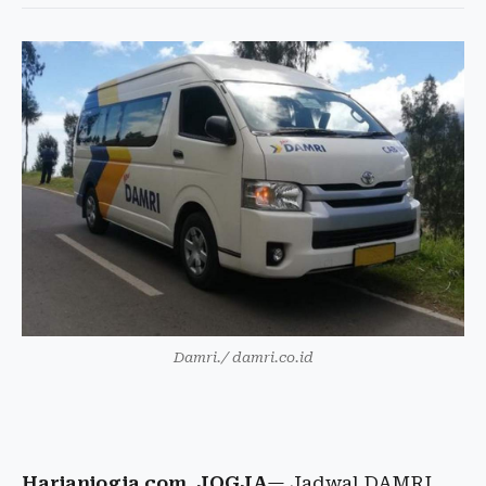
Damri./ damri.co.id
Harianjogja.com, JOGJA
— Jadwal DAMRI