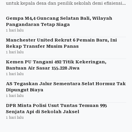
untuk kepala desa dan penilik sekolah demi efisiensi
operasional serta mendukung kendaraan ramah
lingkungan.
Gempa M4,4 Guncang Selatan Bali, Wilayah
Pangandaran Tetap Siaga
1 hari lalu
Manchester United Rekrut 6 Pemain Baru, Ini
Rekap Transfer Musim Panas
1 hari lalu
Kemen PU Tangani 492 Titik Kekeringan,
Bantuan Air Sasar 155.228 Jiwa
1 hari lalu
AS Tegaskan Jalur Sementara Selat Hormuz Tak
Dipungut Biaya
1 hari lalu
DPR Minta Polisi Usut Tuntas Temuan 995
Senjata Api di Sekolah Jaksel
1 hari lalu