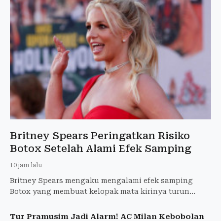
Britney Spears Peringatkan Risiko
Botox Setelah Alami Efek Samping
10 jam lalu
Britney Spears mengaku mengalami efek samping
Botox yang membuat kelopak mata kirinya turun
selama empat minggu. Ia memperingatkan penggemar
agar lebih berhati-
Tur Pramusim Jadi Alarm! AC Milan Kebobolan