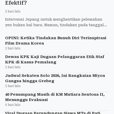
Efektif?
3 hari lalu
Intervensi Jepang untuk menghentikan pelemahan
yen bukan hal baru. Namun, tindakan pada tanggal
30-31 Juli 2026 ini berbeda karena Amerika Serikat
tidak lagi ha
OPINI: Ketika Tindakan Bunuh Diri Terinspirasi
Film Drama Korea
3 hari lalu
Dewas KPK Kaji Dugaan Pelanggaran Etik Staf
KPK di Kasus Pemalang
3 hari lalu
Jadwal Sekaten Solo 2026, Ini Rangkaian Miyos
Gangsa hingga Grebeg
3 hari lalu
40 Penumpang Masih di KM Mutiara Sentosa II,
Menunggu Evakuasi
4 hari lalu
Viral Dugaan Perundungan Siswa MTs di Pati,