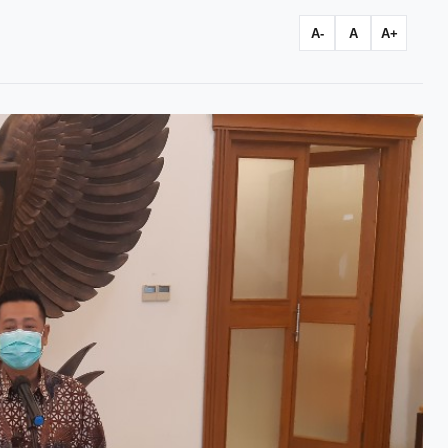
A-
A
A+