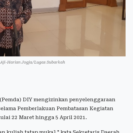
Aji-Harian Jogja/Lugas Subarkah
 (Pemda) DIY mengizinkan penyelenggaraan
i selama Pemberlakuan Pembatasan Kegiatan
ai 22 Maret hingga 5 April 2021.
 kuliah tatap muka]," kata Sekretaris Daerah