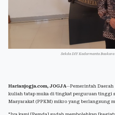
Sekda DIY Kadarmanta Baskara 
Harianjogja.com, JOGJA
--Pemerintah Daerah
kuliah tatap muka di tingkat perguruan tingg
Masyarakat (PPKM) mikro yang berlangsung mul
"Iya kami [Pemda] sudah membolehkan [kegiatan