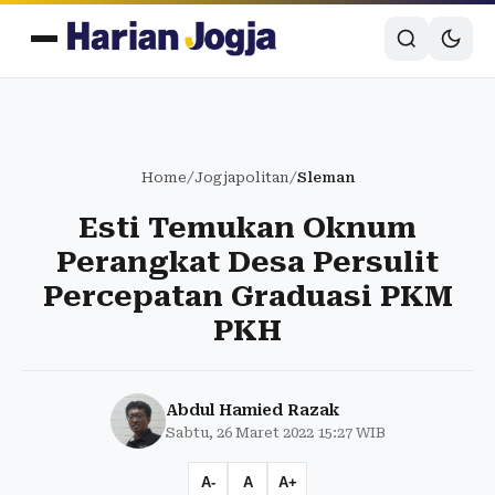
Home
/
Jogjapolitan
/
Sleman
Esti Temukan Oknum
Perangkat Desa Persulit
Percepatan Graduasi PKM
PKH
Abdul Hamied Razak
Sabtu, 26 Maret 2022 15:27 WIB
A-
A
A+