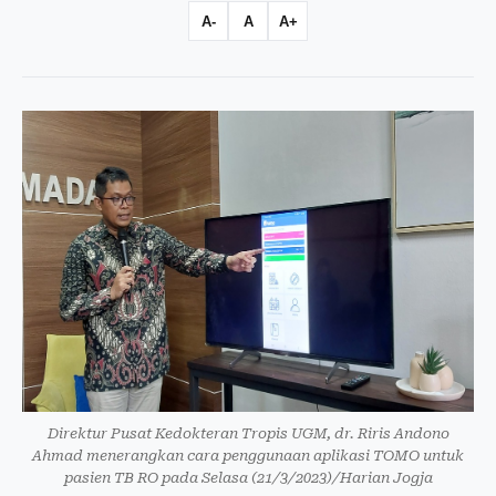
A-
A
A+
Direktur Pusat Kedokteran Tropis UGM, dr. Riris Andono
Ahmad menerangkan cara penggunaan aplikasi TOMO untuk
pasien TB RO pada Selasa (21/3/2023)/Harian Jogja