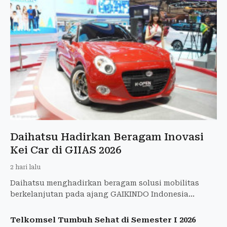
Daihatsu Hadirkan Beragam Inovasi
Kei Car di GIIAS 2026
2 hari lalu
Daihatsu menghadirkan beragam solusi mobilitas
berkelanjutan pada ajang GAIKINDO Indonesia
International Auto Show (GIIAS) 2026 di ICE BSD City,
Tangerang.
Telkomsel Tumbuh Sehat di Semester I 2026