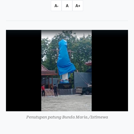
A-
A
A+
Penutupan patung Bunda Maria./Istimewa