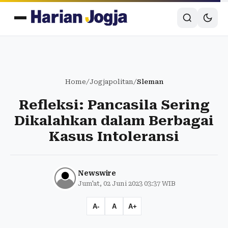
Home
/
Jogjapolitan
/
Sleman
Refleksi: Pancasila Sering
Dikalahkan dalam Berbagai
Kasus Intoleransi
Newswire
Jum'at, 02 Juni 2023 03:37 WIB
A-
A
A+