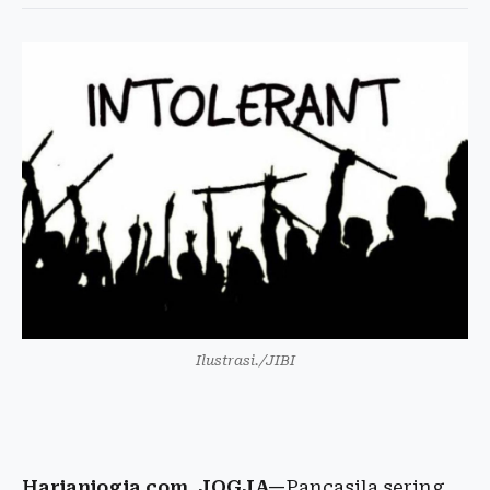
Ilustrasi./JIBI
Harianjogja.com, JOGJA—
Pancasila sering