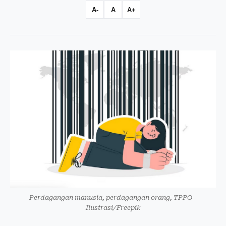
A-
A
A+
Perdagangan manusia, perdagangan orang, TPPO -
Ilustrasi/Freepik