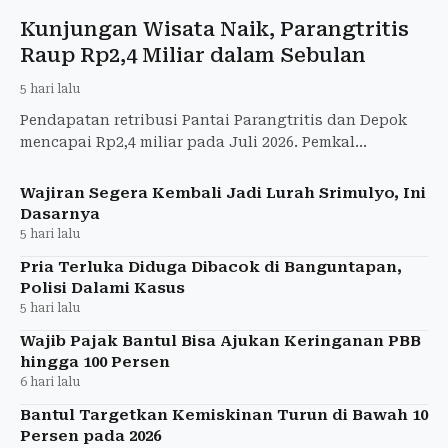
Kunjungan Wisata Naik, Parangtritis
Raup Rp2,4 Miliar dalam Sebulan
5 hari lalu
Pendapatan retribusi Pantai Parangtritis dan Depok
mencapai Rp2,4 miliar pada Juli 2026. Pemkal
Parangtritis mengevaluasi layanan dan optimistis
target PAD wisa
Wajiran Segera Kembali Jadi Lurah Srimulyo, Ini
Dasarnya
5 hari lalu
Pria Terluka Diduga Dibacok di Banguntapan,
Polisi Dalami Kasus
5 hari lalu
Wajib Pajak Bantul Bisa Ajukan Keringanan PBB
hingga 100 Persen
6 hari lalu
Bantul Targetkan Kemiskinan Turun di Bawah 10
Persen pada 2026