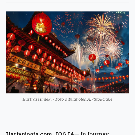
Ilustrasi Imlek. - Foto dibuat oleh AI/StokCake
Harianjogja.com, JOGJA
— InJourney