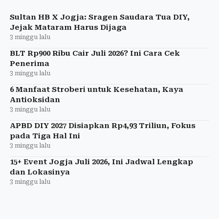
perlindungan ini hasil kolaborasi BPJamsostek,
Baznas, BSI, dan Pemkab Slem
Sultan HB X Jogja: Sragen Saudara Tua DIY,
Jejak Mataram Harus Dijaga
3 minggu lalu
BLT Rp900 Ribu Cair Juli 2026? Ini Cara Cek
Penerima
3 minggu lalu
6 Manfaat Stroberi untuk Kesehatan, Kaya
Antioksidan
3 minggu lalu
APBD DIY 2027 Disiapkan Rp4,93 Triliun, Fokus
pada Tiga Hal Ini
3 minggu lalu
15+ Event Jogja Juli 2026, Ini Jadwal Lengkap
dan Lokasinya
3 minggu lalu