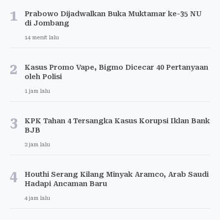
1
Prabowo Dijadwalkan Buka Muktamar ke-35 NU
di Jombang
14 menit lalu
2
Kasus Promo Vape, Bigmo Dicecar 40 Pertanyaan
oleh Polisi
1 jam lalu
3
KPK Tahan 4 Tersangka Kasus Korupsi Iklan Bank
BJB
2 jam lalu
4
Houthi Serang Kilang Minyak Aramco, Arab Saudi
Hadapi Ancaman Baru
4 jam lalu