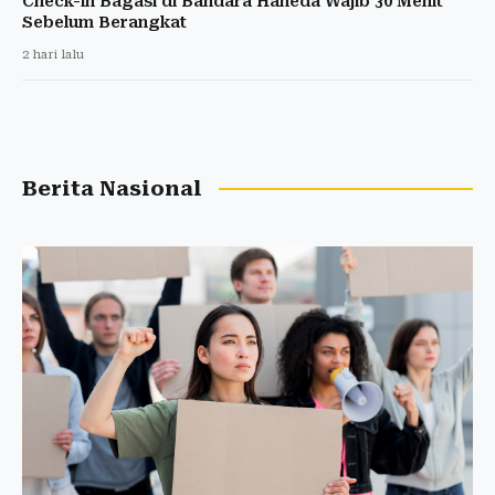
Check-in Bagasi di Bandara Haneda Wajib 30 Menit
Sebelum Berangkat
2 hari lalu
Berita Nasional