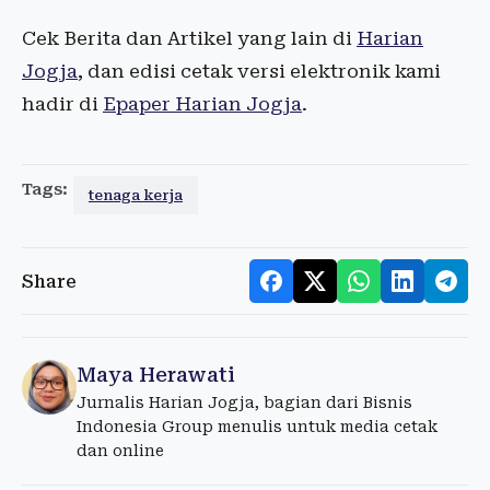
Cek Berita dan Artikel yang lain di
Harian
Jogja
, dan edisi cetak versi elektronik kami
hadir di
Epaper Harian Jogja
.
Tags:
tenaga kerja
Share
Maya Herawati
Jurnalis Harian Jogja, bagian dari Bisnis
Indonesia Group menulis untuk media cetak
dan online