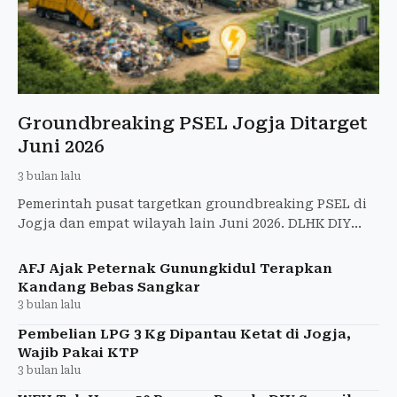
Groundbreaking PSEL Jogja Ditarget
Juni 2026
3 bulan lalu
Pemerintah pusat targetkan groundbreaking PSEL di
Jogja dan empat wilayah lain Juni 2026. DLHK DIY
tunggu pemenang lelang sambah jadi energi listrik
untuk atasi
AFJ Ajak Peternak Gunungkidul Terapkan
Kandang Bebas Sangkar
3 bulan lalu
Pembelian LPG 3 Kg Dipantau Ketat di Jogja,
Wajib Pakai KTP
3 bulan lalu