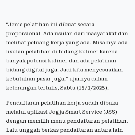
“Jenis pelatihan ini dibuat secara
proporsional. Ada usulan dari masyarakat dan
melihat peluang kerja yang ada. Misalnya ada
usulan pelatihan di bidang kuliner karena
banyak potensi kuliner dan ada pelatihan
bidang digital juga. Jadi kita menyesuaikan
kebutuhan pasar juga,” ujarnya dalam
keterangan tertulis, Sabtu (15/3/2025).
Pendaftaran pelatihan kerja sudah dibuka
melalui aplikasi Jogja Smart Service (JSS)
dengan memilih menu pendaftaran pelatihan.
Lalu unggah berkas pendaftaran antara lain