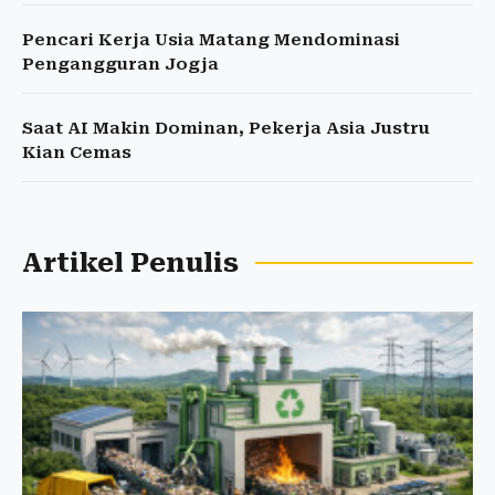
Pencari Kerja Usia Matang Mendominasi
Pengangguran Jogja
Saat AI Makin Dominan, Pekerja Asia Justru
Kian Cemas
Artikel Penulis