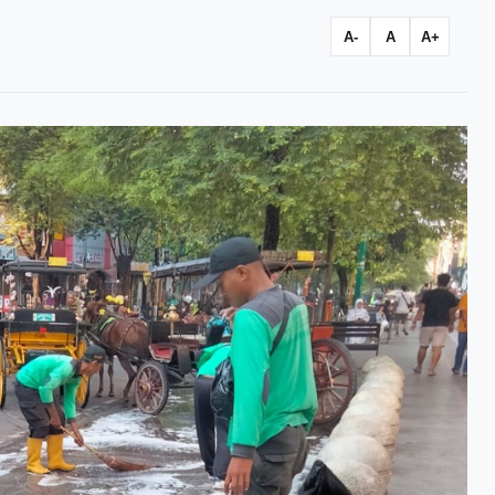
A-
A
A+