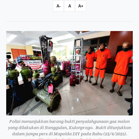
A-
A
A+
Polisi menunjukkan barang bukti penyalahgunaan gas melon
yang dilakukan di Nanggulan, Kulonprogo. Bukti ditunjukkan
dalam jumpa pers di Mapolda DIY pada Rabu (23/4/2025).