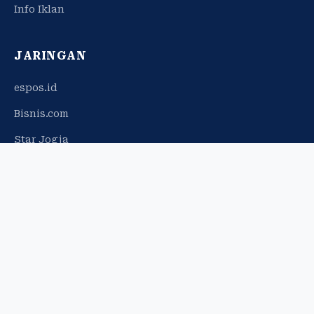
Info Iklan
JARINGAN
espos.id
Bisnis.com
Star Jogja
© 2026 Harian Jogja. Hak cipta dilindungi.