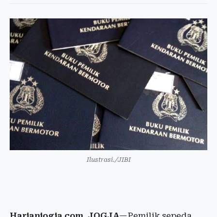
Ilustrasi./JIBI
Harianjogja.com, JOGJA
—Pemilik sepeda