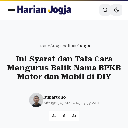
Home
/
Jogjapolitan
/
Jogja
Ini Syarat dan Tata Cara
Mengurus Balik Nama BPKB
Motor dan Mobil di DIY
Sunartono
Minggu, 25 Mei 2025 07:57 WIB
A-
A
A+