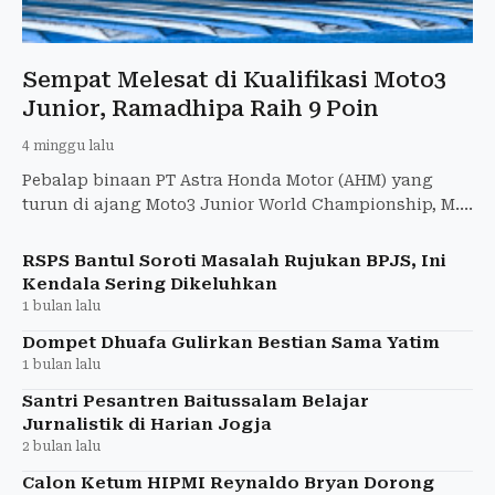
Sempat Melesat di Kualifikasi Moto3
Junior, Ramadhipa Raih 9 Poin
4 minggu lalu
Pebalap binaan PT Astra Honda Motor (AHM) yang
turun di ajang Moto3 Junior World Championship, M.
Kiandra Ramadhipa, tampil kompetitif sepanjang
balapan
RSPS Bantul Soroti Masalah Rujukan BPJS, Ini
Kendala Sering Dikeluhkan
1 bulan lalu
Dompet Dhuafa Gulirkan Bestian Sama Yatim
1 bulan lalu
Santri Pesantren Baitussalam Belajar
Jurnalistik di Harian Jogja
2 bulan lalu
Calon Ketum HIPMI Reynaldo Bryan Dorong