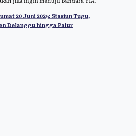
kan jika ingin menuju Bandara YIA.
umat 20 Juni 2025: Stasiun Tugu,
en Delanggu hingga Palur