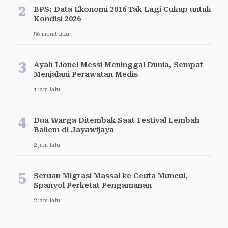
2
BPS: Data Ekonomi 2016 Tak Lagi Cukup untuk
Kondisi 2026
56 menit lalu
3
Ayah Lionel Messi Meninggal Dunia, Sempat
Menjalani Perawatan Medis
1 jam lalu
4
Dua Warga Ditembak Saat Festival Lembah
Baliem di Jayawijaya
2 jam lalu
5
Seruan Migrasi Massal ke Ceuta Muncul,
Spanyol Perketat Pengamanan
2 jam lalu