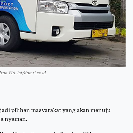
a YIA. Ist/damri.co id
jadi pilihan masyarakat yang akan menuju
ga nyaman.