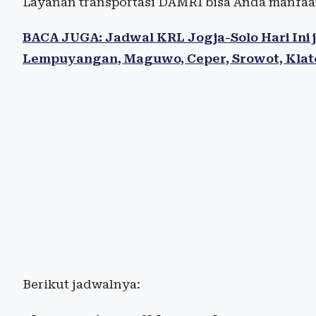
Layanan transportasi DAMRI bisa Anda manfaat
BACA JUGA: Jadwal KRL Jogja-Solo Hari Ini j
Lempuyangan, Maguwo, Ceper, Srowot, Klat
Berikut jadwalnya: