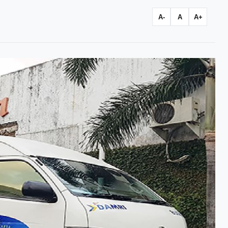
A-
A
A+