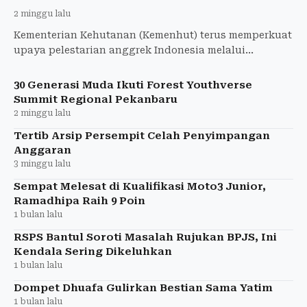
2 minggu lalu
Kementerian Kehutanan (Kemenhut) terus memperkuat
upaya pelestarian anggrek Indonesia melalui
kolaborasi konservasi, pengembangan budidaya,
edukasi
30 Generasi Muda Ikuti Forest Youthverse
Summit Regional Pekanbaru
2 minggu lalu
Tertib Arsip Persempit Celah Penyimpangan
Anggaran
3 minggu lalu
Sempat Melesat di Kualifikasi Moto3 Junior,
Ramadhipa Raih 9 Poin
1 bulan lalu
RSPS Bantul Soroti Masalah Rujukan BPJS, Ini
Kendala Sering Dikeluhkan
1 bulan lalu
Dompet Dhuafa Gulirkan Bestian Sama Yatim
1 bulan lalu