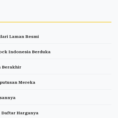
 dari Laman Resmi
Rock Indonesia Berduka
 Berakhir
eputusan Mereka
asannya
ni Daftar Harganya