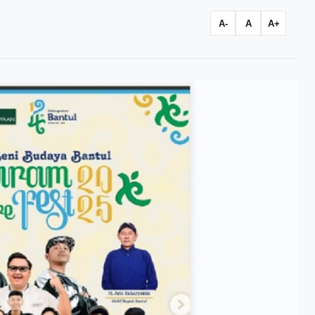
A-
A
A+