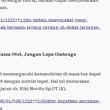
 tersengat listrik, bahkan dapat menyebabkan
ain.
52/1222771/pln-imbau-masyarakat-yang-
k-bermain-layang-layang-di-dekat-jaringan-
assa Otot, Jangan Lupa Olahraga
t memengaruhi kemandirian di masa tua dapat
t dengan nutrisi tepat. Hal ini diutarakan
jaran dr. Kiki Novito Sp.OT (K).
/08/01/508/1222772/dokter-ingatkan-ancaman-
ga