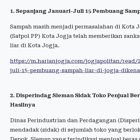
1. Sepanjang Januari-Juli 15 Pembuang Sampah
Sampah masih menjadi permasalahan di Kota Jo
(Satpol PP) Kota Jogja telah memberikan sank
liar di Kota Jogja.
https://m.harianjogja.com/jogjapolitan/read/
juli-15-pembuang-sampah-liar-di-jogja-dikenai
2. Disperindag Sleman Sidak Toko Penjual Be
Hasilnya
Dinas Perindustrian dan Perdagangan (Disper
mendadak (sidak) di sejumlah toko yang berl
Depok, Sleman yang terindikasi menjual beras 