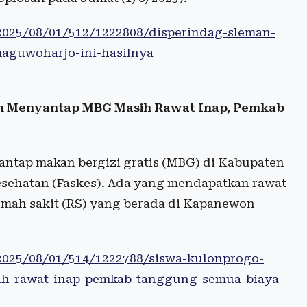
/2025/08/01/512/1222808/disperindag-sleman-
maguwoharjo-ini-hasilnya
ah Menyantap MBG Masih Rawat Inap, Pemkab
ntap makan bergizi gratis (MBG) di Kabupaten
esehatan (Faskes). Ada yang mendapatkan rawat
rumah sakit (RS) yang berada di Kapanewon
/2025/08/01/514/1222788/siswa-kulonprogo-
ih-rawat-inap-pemkab-tanggung-semua-biaya