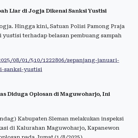
 Liar di Jogja Dikenai Sanksi Yustisi
gja. Hingga kini, Satuan Polisi Pamong Praja
si yustisi terhadap belasan pembuang sampah
2025/08/01/510/1222806/sepanjang-januari-
-sanksi-yustisi
ras Diduga Oplosan di Maguwoharjo, Ini
indag) Kabupaten Sleman melakukan inspeksi
okasi di Kalurahan Maguwoharjo, Kapanewon
oplosan pada Jumat (1/8/2025).