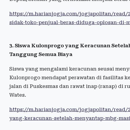
https://m.harianjogja.com/jogjapolitan/read
sidak-toko-penjual-beras-diduga-oplosan-di-
3. Siswa Kulonprogo yang Keracunan Setel
Tanggung Semua Biaya
Siswa yang mengalami keracunan seusai menya
Kulonprogo mendapat perawatan di fasilitas k
jalan di Puskesmas dan rawat inap (ranap) di 
Wates.
https://m.harianjogja.com/jogjapolitan/read
yang-keracunan-setelah-menyantap-mbg-mas