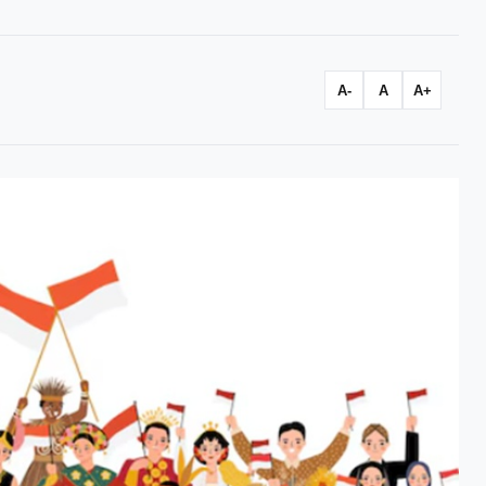
A-
A
A+