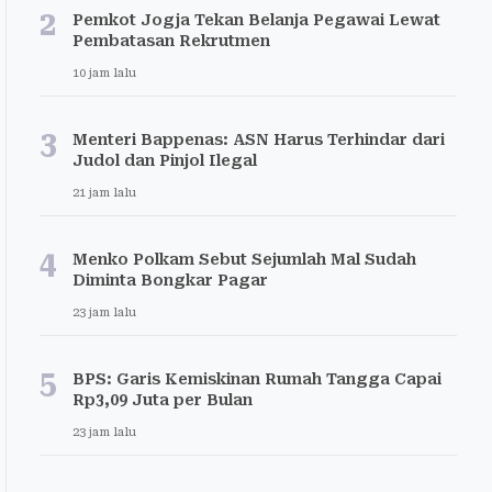
2
Pemkot Jogja Tekan Belanja Pegawai Lewat
Pembatasan Rekrutmen
10 jam lalu
3
Menteri Bappenas: ASN Harus Terhindar dari
Judol dan Pinjol Ilegal
21 jam lalu
4
Menko Polkam Sebut Sejumlah Mal Sudah
Diminta Bongkar Pagar
23 jam lalu
5
BPS: Garis Kemiskinan Rumah Tangga Capai
Rp3,09 Juta per Bulan
23 jam lalu