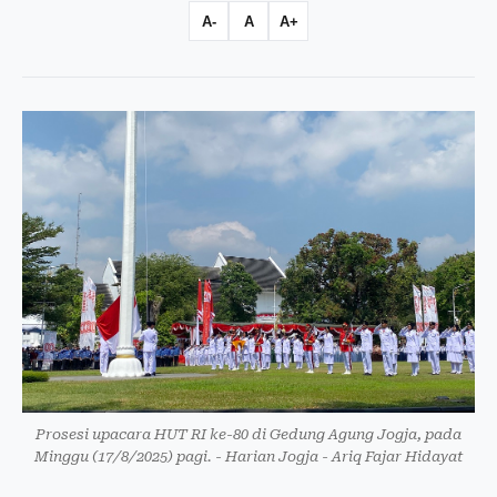
A-
A
A+
Prosesi upacara HUT RI ke-80 di Gedung Agung Jogja, pada
Minggu (17/8/2025) pagi. - Harian Jogja - Ariq Fajar Hidayat