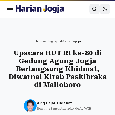
Home
/
Jogjapolitan
/
Jogja
Upacara HUT RI ke-80 di
Gedung Agung Jogja
Berlangsung Khidmat,
Diwarnai Kirab Paskibraka
di Malioboro
Ariq Fajar Hidayat
Senin, 18 Agustus 2025 09:37 WIB