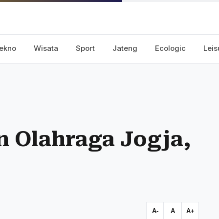
ekno
Wisata
Sport
Jateng
Ecologic
Leis
 Olahraga Jogja,
A-
A
A+