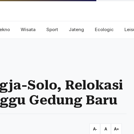
ekno
Wisata
Sport
Jateng
Ecologic
Leis
ja-Solo, Relokasi
nggu Gedung Baru
A-
A
A+