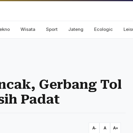
ekno
Wisata
Sport
Jateng
Ecologic
Leis
uncak, Gerbang Tol
ih Padat
A-
A
A+