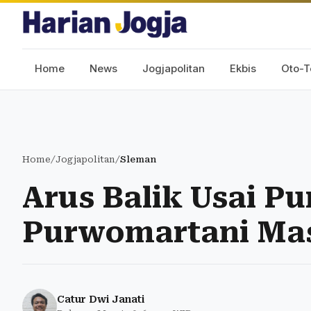
Home
News
Jogjapolitan
Ekbis
Oto-T
Home
/
Jogjapolitan
/
Sleman
Arus Balik Usai P
Purwomartani Mas
Catur Dwi Janati