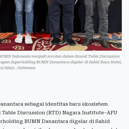
 BUMN Indonesia menjadi sorotan dalam Round Table Discussion
rapan Superholding BUMN Danantara digelar di Sahid Raya Hotel,
12/2025). /Istimewa.
nantara sebagai identitas baru ekosistem
Table Discussion (RTD) Nagara Institute–AFU
rholding BUMN Danantara digelar di Sahid