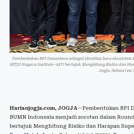
Pembentukan BPI Danantara sebagai identitas baru ekosistem
(RTD) Nagara Institute–AFU bertajuk Menghitung Risiko dan Ha
Jogja, Selasa (16/
Harianjogja.com, JOGJA
—Pembentukan BPI Da
BUMN Indonesia menjadi sorotan dalam Round 
bertajuk Menghitung Risiko dan Harapan Supe