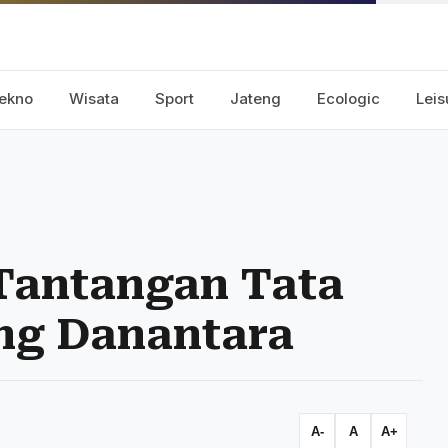
ekno
Wisata
Sport
Jateng
Ecologic
Leis
 Tantangan Tata
ing Danantara
A-
A
A+