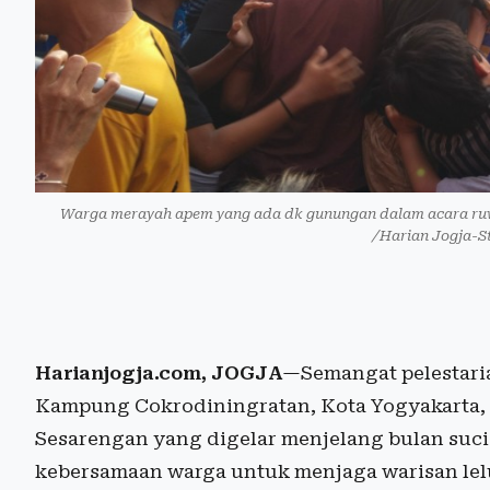
Warga merayah apem yang ada dk gunungan dalam acara ruwa
/Harian Jogja-St
Harianjogja.com, JOGJA
—Semangat pelestari
Kampung Cokrodiningratan, Kota Yogyakarta, 
Sesarengan yang digelar menjelang bulan suci
kebersamaan warga untuk menjaga warisan lelu