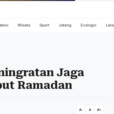
ekno
Wisata
Sport
Jateng
Ecologic
Leis
ingratan Jaga
but Ramadan
A-
A
A+