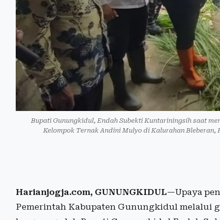
Bupati Gunungkidul, Endah Subekti Kuntariningsih saat m
Kelompok Ternak Andini Mulyo di Kalurahan Bleberan, 
Harianjogja.com, GUNUNGKIDUL
—Upaya penc
Pemerintah Kabupaten Gunungkidul melalui g