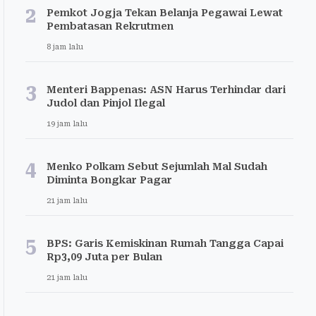
2
Pemkot Jogja Tekan Belanja Pegawai Lewat
Pembatasan Rekrutmen
8 jam lalu
3
Menteri Bappenas: ASN Harus Terhindar dari
Judol dan Pinjol Ilegal
19 jam lalu
4
Menko Polkam Sebut Sejumlah Mal Sudah
Diminta Bongkar Pagar
21 jam lalu
5
BPS: Garis Kemiskinan Rumah Tangga Capai
Rp3,09 Juta per Bulan
21 jam lalu