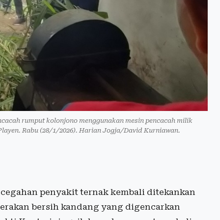
encacah rumput kolonjono menggunakan mesin pencacah milik
Playen. Rabu (28/1/2026). Harian Jogja/David Kurniawan.
egahan penyakit ternak kembali ditekankan
erakan bersih kandang yang digencarkan