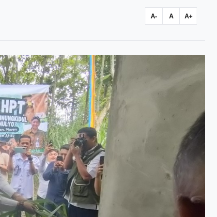
A-
A
A+