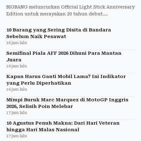
BIGBANG meluncurkan Official Light Stick Anniversary
Edition untuk merayakan 20 tahun debut.
Merchandise spesial ini hadir menjelang tur dunia XX:
COSMOS yang j
10 Barang yang Sering Disita di Bandara
Sebelum Naik Pesawat
16 jam lalu
Semifinal Piala AFF 2026 Dihuni Para Mantan
Juara
16 jam lalu
Kapan Harus Ganti Mobil Lama? Ini Indikator
yang Perlu Diperhatikan
16 jam lalu
Mimpi Buruk Marc Marquez di MotoGP Inggris
2026, Selisih Poin Melebar
17 jam lalu
10 Agustus Penuh Makna: Dari Hari Veteran
hingga Hari Malas Nasional
17 jam lalu