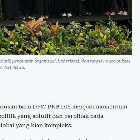
lutif, penguatan organisasi, kaderisasi, dan target Panca Sukses
9. /Istimewa.
urusan baru DPW PKB DIY menjadi momentum
olitik yang solutif dan berpihak pada
global yang kian kompleks.