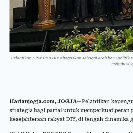
Pelantikan DPW PKB DIY ditegaskan sebagai arah baru politik so
menuju 202
Harianjogja.com, JOGJA
—Pelantikan kepeng
strategis bagi partai untuk memperkuat peran p
kesejahteraan rakyat DIY, di tengah dinamika 