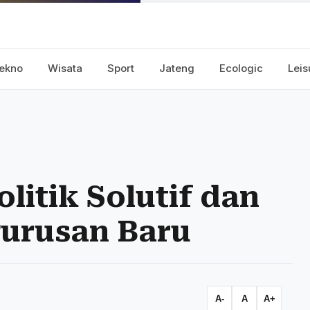
ekno
Wisata
Sport
Jateng
Ecologic
Leis
litik Solutif dan
gurusan Baru
A-
A
A+